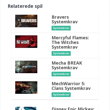
Relaterede spil
Bravers
Systemkrav
Systemkrav
Mercyful Flames:
The Witches
Systemkrav
Systemkrav
Mecha BREAK
Systemkrav
Systemkrav
MechWarrior 5:
Clans Systemkrav
Systemkrav
Disney Epic Mickey: