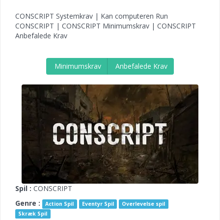
CONSCRIPT Systemkrav | Kan computeren Run
CONSCRIPT | CONSCRIPT Minimumskrav | CONSCRIPT
Anbefalede Krav
Minimumskrav
Anbefalede Krav
Spil :
CONSCRIPT
Genre :
Action Spil
Eventyr Spil
Overlevelse spil
Skræk Spil