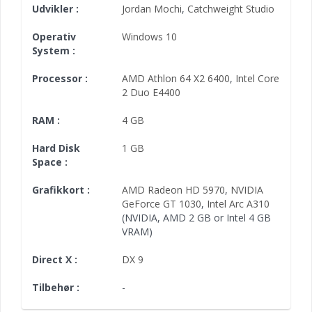
Udvikler :
Jordan Mochi
,
Catchweight Studio
Operativ
Windows 10
System :
Processor :
AMD Athlon 64 X2 6400
,
Intel Core
2 Duo E4400
RAM :
4 GB
Hard Disk
1 GB
Space :
Grafikkort :
AMD Radeon HD 5970
,
NVIDIA
GeForce GT 1030
,
Intel Arc A310
(NVIDIA, AMD 2 GB or Intel 4 GB
VRAM)
Direct X :
DX 9
Tilbehør :
-